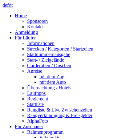
de
fr
it
Home
Sponsoren
Kontakt
Anmeldung
Für Läufer
Informationen
Strecken / Kategorien / Startzeiten
Startnummernausgabe
Start- / Zielgelände
Garderoben / Duschen
Anreise
mit dem Zug
mit dem Auto
Übernachtung / Hotels
Lauftipps
Reglement
Startliste
Rangliste & Live Zwischenzeiten
Rangverkündigung & Preisgelder
AlphaFoto
Für Zuschauer
Rahmenprogramm
Eckpunkte