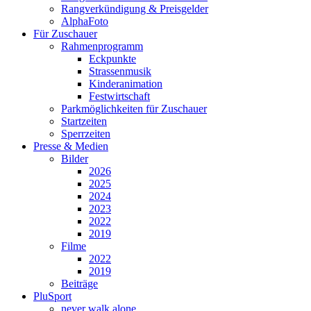
Rangverkündigung & Preisgelder
AlphaFoto
Für Zuschauer
Rahmenprogramm
Eckpunkte
Strassenmusik
Kinderanimation
Festwirtschaft
Parkmöglichkeiten für Zuschauer
Startzeiten
Sperrzeiten
Presse & Medien
Bilder
2026
2025
2024
2023
2022
2019
Filme
2022
2019
Beiträge
PluSport
never walk alone