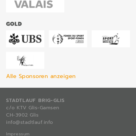
GOLD
Alle Sponsoren anzeigen
STADTLAUF BRIG-GLIS
c/o KTV Glis-Gamsen
CH-3902 Glis
info@stadtlauf.info
Impressum