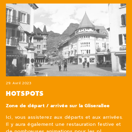
29. Avril 2023
HOTSPOTS
Zone de départ / arrivée sur la Gliserallee
Ici, vous assisterez aux départs et aux arrivées.
Il y aura également une restauration festive et
de nombreuses animations pour les pl...