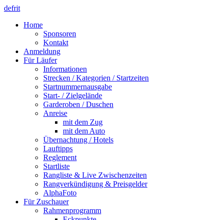
de
fr
it
Home
Sponsoren
Kontakt
Anmeldung
Für Läufer
Informationen
Strecken / Kategorien / Startzeiten
Startnummernausgabe
Start- / Zielgelände
Garderoben / Duschen
Anreise
mit dem Zug
mit dem Auto
Übernachtung / Hotels
Lauftipps
Reglement
Startliste
Rangliste & Live Zwischenzeiten
Rangverkündigung & Preisgelder
AlphaFoto
Für Zuschauer
Rahmenprogramm
Eckpunkte