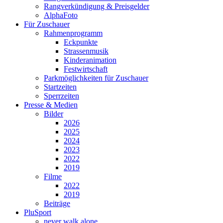
Rangverkündigung & Preisgelder
AlphaFoto
Für Zuschauer
Rahmenprogramm
Eckpunkte
Strassenmusik
Kinderanimation
Festwirtschaft
Parkmöglichkeiten für Zuschauer
Startzeiten
Sperrzeiten
Presse & Medien
Bilder
2026
2025
2024
2023
2022
2019
Filme
2022
2019
Beiträge
PluSport
never walk alone