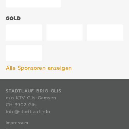
GOLD
Alle Sponsoren anzeigen
STADTLAUF BRIG-GLIS
c/o KTV Glis-Gamsen
CH-3902 Glis
info@stadtlauf.info
Impressum