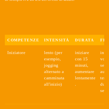
COMPETENZE
INTENSITÀ
DURATA
FR
Iniziatore
lento (per
iniziare
iniz
esempio,
con 15
volta
jogging
minuti,
sett
alternato a
aumentare
aume
camminata
lentamente
temp
all'inizio)
.
due 
sett