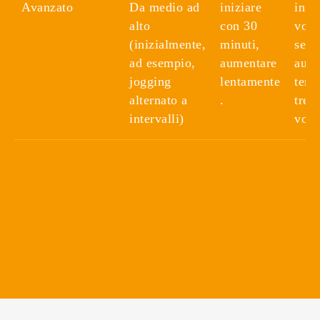
Avanzato
Da medio ad
iniziare
iniz
alto
con 30
volt
(inizialmente,
minuti,
sett
ad esempio,
aumentare
aume
jogging
lentamente
temp
alternato a
.
tre 
intervalli)
volt