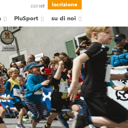
Iscrizione
DE
FR
IT
a
PluSport
su di noi