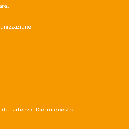
ra..
rganizzazione
.
co di partenza. Dietro questo