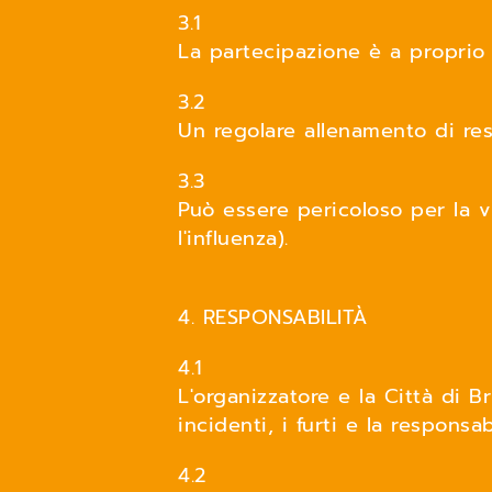
3.1
La partecipazione è a proprio 
3.2
Un regolare allenamento di res
3.3
Può essere pericoloso per la v
l'influenza).
4. RESPONSABILITÀ
4.1
L'organizzatore e la Città di B
incidenti, i furti e la responsab
4.2