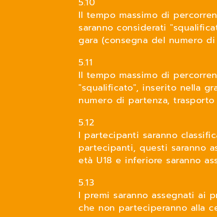
5.10
Il tempo massimo di percorren
saranno considerati "squalificat
gara (consegna del numero di pa
5.11
Il tempo massimo di percorren
"squalificato", inserito nella 
numero di partenza, trasporto al
5.12
I partecipanti saranno classifi
partecipanti, questi saranno a
età U18 e inferiore saranno a
5.13
I premi saranno assegnati ai pr
che non parteciperanno alla c