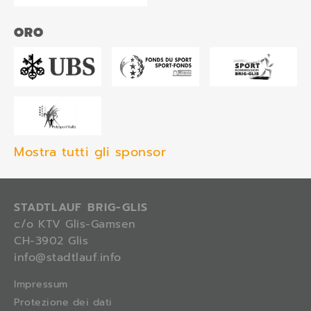
ORO
Mostra tutti gli sponsor
STADTLAUF BRIG-GLIS
c/o KTV Glis-Gamsen
CH-3902 Glis
info@stadtlauf.info
Impressum
Protezione dei dati